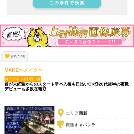
この条件で検索
お気に入り
MAKE〜メイク〜
体入がるる💰お祝い金
皆が未経験からのスタート🎊本入後も日払いOK💞20代後半の夜職
デビューも多数在籍👌
エリア
西新
職種
キャバクラ