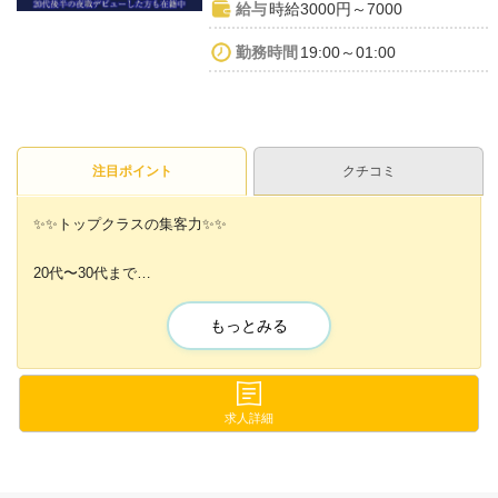
給与
時給3000円～7000
勤務時間
19:00～01:00
注目ポイント
クチコミ
✨✨トップクラスの集客力✨✨
20代〜30代まで
幅広い年代の方を積極的に採用中🎊
もっとみる
夜職デビューに自信がない方も
『MAKE』なら大丈夫です🙌💓
お客様は落ち着いた雰囲気で
求人詳細
お酒を楽しんで飲む方が多いのも特徴🍷
ナイトワーク特有のギラギラ感が苦手な人も