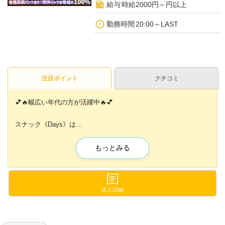
給与
時給2000円～円以上
勤務時間
20:00～LAST
注目ポイント
クチコミ
💕🔥幅広い年代の方が活躍中🔥💕
スナック《Days》は
未経験のオトナ女子にもピッタリ✨
もっとみる
芸能関係の方もお忍びでご来店するなど
お客さんの層がとても良好🎩😍
接客が不慣れな方や未経験の方でも
求人詳細
安心してお仕事できますよ🐥💓
まずは体入にお越しください🙌