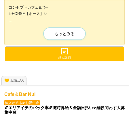
コンセプトカフェ&バー
✨HORSE【ホース】✨
カフェとバーが合体した
新しいスタイルのお店です💕
もっとみる
ナイトワーク感なく、
カフェやバーのバイト感覚で働けます😁🙌
求人詳細
制服はオリジナルの
可愛い衣装を3種類ご用意💓
お気に入り
まずは体験入店から始めてみませんか？
💗ドシドシご応募ください💗✨
Cafe＆Bar Nui
体入がるる💰お祝い金
💕エリアイチのバック率💕随時昇給＆全額日払い✨経験問わず大募
集中💓