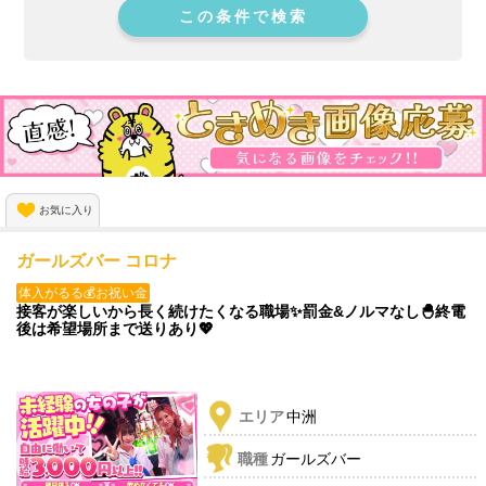
この条件で検索
お気に入り
ガールズバー コロナ
体入がるる💰お祝い金
接客が楽しいから長く続けたくなる職場✨罰金&ノルマなし🐣終電
後は希望場所まで送りあり💖
エリア
中洲
職種
ガールズバー