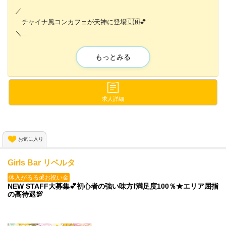
／
チャイナ風コンカフェが天神に登場🇨🇳💕
＼
🇨🇳娘娘酒場（にゃんにゃんさかば）🇨🇳
もっとみる
衣装はどれも可愛い衣装なので
気分があがること間違いなし💗✨
求人詳細
系列の美容室やBarが
優待利用できるんです😆✨
お気に入り
寮も完備しているので
一人暮らしを考えている方や
Girls Bar リベルタ
引っ越しを考えている方にオススメ💝
体入がるる💰お祝い金
NEW STAFF大募集💕初心者の強い味方❗満足度100％★エリア屈指
の高待遇💯