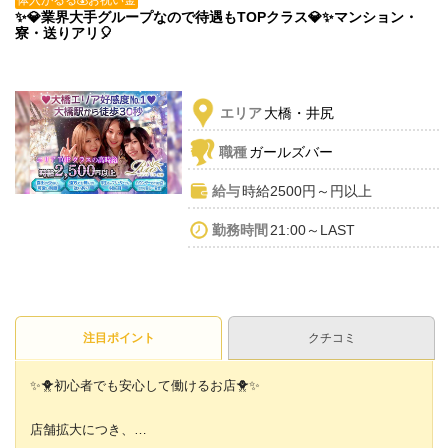
✨💎業界大手グループなので待遇もTOPクラス💎✨マンション・
寮・送りアリ🎈
エリア
大橋・井尻
職種
ガールズバー
給与
時給2500円～円以上
勤務時間
21:00～LAST
注目ポイント
クチコミ
✨🐥初心者でも安心して働けるお店🐥✨
店舗拡大につき、