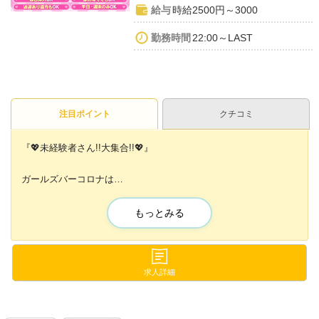
給与
時給2500円～3000
勤務時間
22:00～LAST
注目ポイント
クチコミ
『💖未経験者さん!!大集合!!💖』
ガールズバーコロナは
キャストさん大募集中💕💕
もっとみる
『在籍スタッフが全然足りてません😭』
今だけ限定で...
✨面接合格率""ほぼ100%""✨
求人詳細
🐣罰金&ノルマなし!!