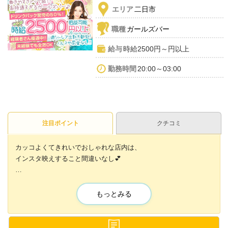
エリア
二日市
職種
ガールズバー
給与
時給2500円～円以上
勤務時間
20:00～03:00
注目ポイント
クチコミ
カッコよくてきれいでおしゃれな店内は、
インスタ映えすること間違いなし💕
超明るく楽しいエリア最強のGirls Bar😆
可愛いドレスの貸し出しもしていますので
もっとみる
服装を気にしなくてもOK❗
業界未経験、バイトデビューの方でも