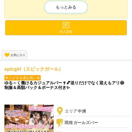
もっとみる
可愛い制服を着て、学生時代に
戻った気分になれちゃいますよ😆✨
まるでクラスメイトのような
求人詳細
ラフな感じで働けます💕
未経験者さんも大歓迎！
お気に入り
✨まずはお店の詳細をチェック👇
epicgirl（エピックガール）
体入がるる💰お祝い金
ゆる～く働けるカジュアルバー🍷💕送りだけでなく迎えもアリ😆
制服＆高額バック＆ボーナス付き✨
エリア
中洲
職種
ガールズバー