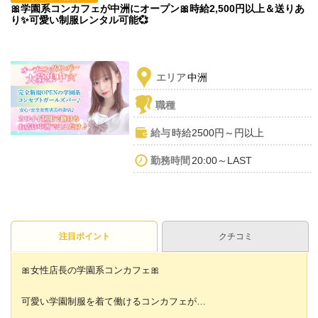
🎀学園系コンカフェが中洲にオープン🎀時給2,500円以上＆送りあ
り✨可愛い制服レンタル可能💞
エリア
中洲
職種
給与
時給2500円～円以上
勤務時間
20:00～LAST
注目ポイント
クチコミ
🎀女性店長の学園系コンカフェ🎀
可愛い学園制服を着て働けるコンカフェが
中洲エリアに登場しました🙌💕