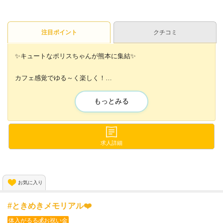
注目ポイント
クチコミ
✨キュートなポリスちゃんが熊本に集結✨
カフェ感覚でゆる～く楽しく！
あなたのペースで働けるコンカフェ😊💓
未経験者さんにもかなりおすすめ💕
もっとみる
可愛いケモ耳をつけて
警官風の制服に変身🌈✨
求人詳細
SNSを活用するだけで
ボーナスももらえちゃう😆💕
お気に入り
🔽まずはお店の詳細をチェック🔽
#ときめきメモリアル❤️
体入がるる💰お祝い金