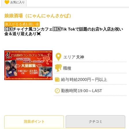
お気に入り
娘娘酒場（にゃんにゃんさかば）
体入がるる💰お祝い金
🇨🇳チャイナ風コンカフェ🇨🇳Tik Tokで話題のお店✨入店お祝い
金＆送り迎えあり💓
エリア
天神
職種
給与
時給2000円～円以上
勤務時間
19:00～LAST
注目ポイント
クチコミ