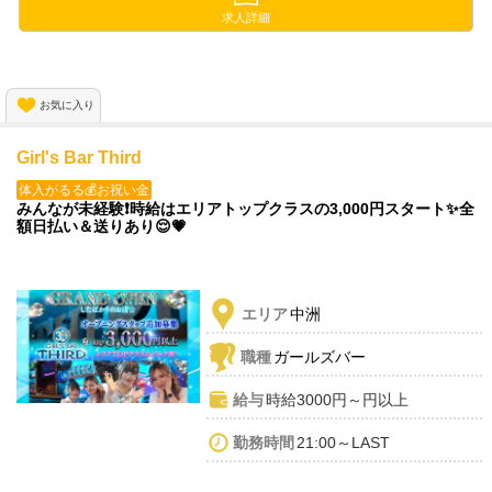
安心して気軽に働いてもらえます😆
求人詳細
お気に入り
Girl's Bar Third
体入がるる💰お祝い金
みんなが未経験❗️時給はエリアトップクラスの3,000円スタート✨全
額日払い＆送りあり😌💗
エリア
中洲
職種
ガールズバー
給与
時給3000円～円以上
勤務時間
21:00～LAST