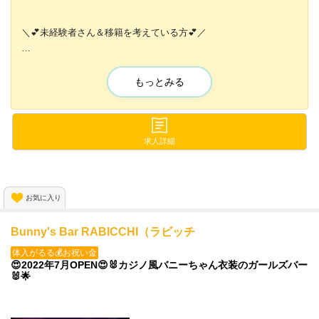
＼💕未経験者さん＆移籍を考えている方💕／
ナイトワーク未経験の方も
和やかな雰囲気なので
もっとみる
すぐに溶け込めちゃう💞
＞＞✨ちゅーもく案件デス✨＜＜
求人詳細
有名アパレル店や脱毛サロンと提携🤝
だから従業員割引や
格安で利用できちゃうんです😍💞
お気に入り
働きながら自分磨きできるなんて
Bunny's Bar RABICCHI（ラビッチ
一石二鳥ですよ💓✨
体入がるる💰お祝い金
😍2022年7月OPEN😍🐰カジノ風バニーちゃん衣装のガールズバー
🐰🌟