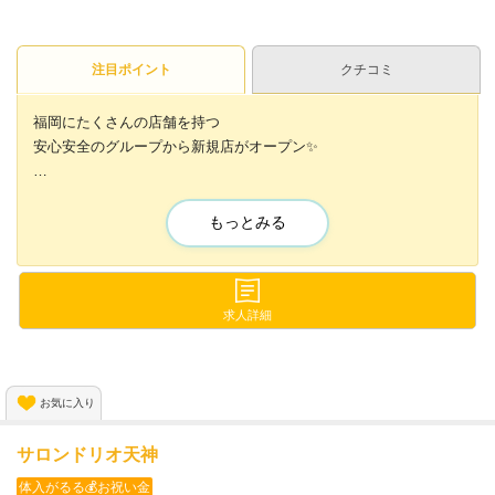
注目ポイント
クチコミ
福岡にたくさんの店舗を持つ
安心安全のグループから新規店がオープン✨
丁寧な研修と好待遇で
未経験者さんでも安心です🐣💓
もっとみる
サードに入店してくる女の子のほとんどが
未経験者からのスタート🔰✨
求人詳細
県内に20以上の系列店を持つ当グループが
今までの経験やノウハウをしっかりと教えます🙌
お気に入り
サロンドリオ天神
体入がるる💰お祝い金