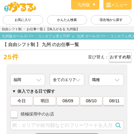
メニュー
お気に入り
かんたん検索
現在地から探す
自由シフト制 ・ お仕事一覧 | 【体入がるる 九州版】
九州版ガールズバー・コンカフェ求人TOP
九州 ガールズバー・コンカフェ求
【 自由シフト制 】 九州 のお仕事一覧
25件
並び替え：
体入できる日で探す
今日
明日
08/09
08/10
08/11
積極採用中のお店