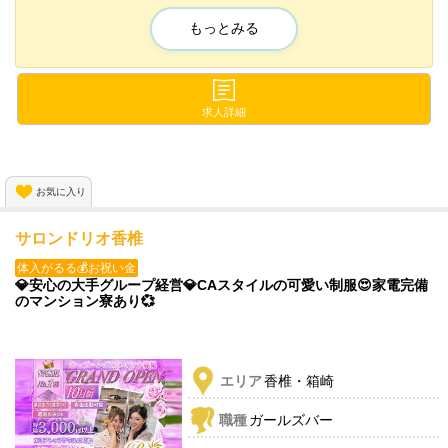
💓面接に来た方は99%採用中💓
もっとみる
他店で勤務している方は
更に優先して採用します😆🙌
今のお店よりも『いい条件』で
求人詳細
採用したいので、なんでもご相談下さい💕
お気に入り
サロンドリオ香椎
体入がるる💰お祝い金
💎安心の大手グループ経営💎CAスタイルの可愛い制服😍家電完備
のマンション寮あり💞
エリア
香椎・箱崎
職種
ガールズバー