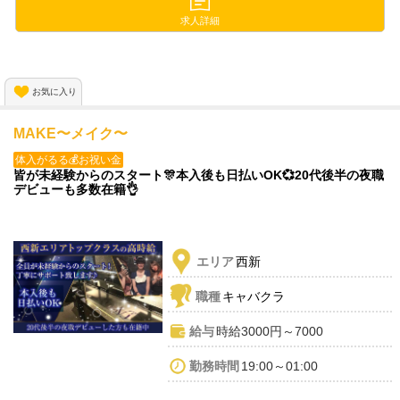
制服は無料で貸し出しているので
自分で用意する必要は一切ありません😍
求人詳細
✨応募当日の体入も大歓迎✨
お気に入り
働きたいと思ったその日に働けるので
気軽に応募してみてください😌✨
MAKE〜メイク〜
体入がるる💰お祝い金
皆が未経験からのスタート🎊本入後も日払いOK💞20代後半の夜職
デビューも多数在籍👌
エリア
西新
職種
キャバクラ
給与
時給3000円～7000
勤務時間
19:00～01:00