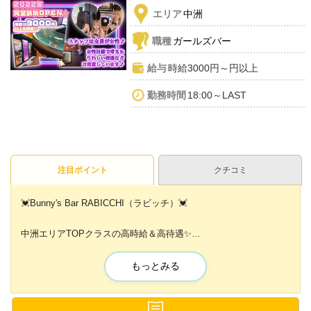
エリア
中洲
職種
ガールズバー
給与
時給3000円～円以上
勤務時間
18:00～LAST
注目ポイント
クチコミ
💓Bunny's Bar RABICCHI（ラビッチ）💓
中洲エリアTOPクラスの高時給＆高待遇✨
集客力抜群の大型ガールズバーです💕✨
もっとみる
スタッフは安心・安全女性スタッフのみ🙌
どこよりも働きやすい環境を整えています😻