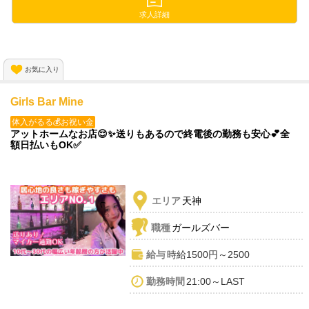
想像以上に稼げる話題のガールズバー😍💕
求人詳細
完全自由シフト制なので
スキマ時間の出勤も大歓迎🐱💗
お気に入り
＼✨今だけ！採用率ほぼ100％✨／
Girls Bar Mine
業績上昇中につき、
新規メンバー大募集中です💞
体入がるる💰お祝い金
アットホームなお店😌✨送りもあるので終電後の勤務も安心💕全
額日払いもOK✅
エリア
天神
職種
ガールズバー
給与
時給1500円～2500
勤務時間
21:00～LAST