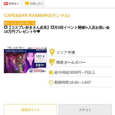
🐣勿論、終電あがりも全然OK!!
動画あり
お気に入り
🐣終電後は希望場所まで送りあり!!
CAFE&BAR RANMARU(ランマル)
お待ちして
体入がるる💰お祝い金
💥【コスプレ好きさん必見】💥月2回イベント開催✨入店お祝い金
10万円プレゼント中💗
エリア
中洲
職種
ガールズバー
給与
時給3000円～円以上
勤務時間
18:00～LAST
注目ポイント
クチコミ