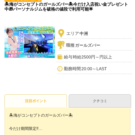
🏝海がコンセプトのガールズバー🏝今だけ入店祝い金プレゼント
中🎁パーソナルジムを破格の値段で利用可能🌟
エリア
中洲
職種
ガールズバー
給与
時給2500円～円以上
勤務時間
20:00～LAST
注目ポイント
クチコミ
🏝海がコンセプトのガールズバー🏝
今だけ期間限定‼︎