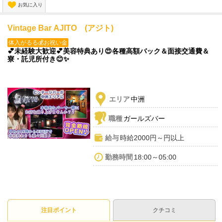
お気に入り
お待ちしております💞
Vintage Bar AJITO (アジト)
体入がるる💰お祝い金
💕未経験大歓迎💕美容特典あり😍各種高額バック＆面接交通費＆
寮・託児所付き😊✨
エリア
中洲
職種
ガールズバー
給与
時給2000円～円以上
勤務時間
18:00～05:00
注目ポイント
クチコミ