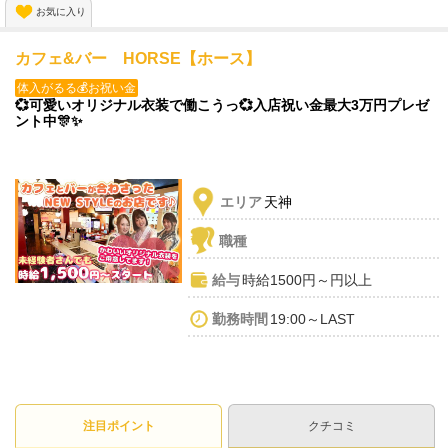
お気に入り
お気軽にご応募ください😁🙌
カフェ&バー HORSE【ホース】
体入がるる💰お祝い金
💞可愛いオリジナル衣装で働こうっ💞入店祝い金最大3万円プレゼ
ント中🎊✨
エリア
天神
職種
給与
時給1500円～円以上
勤務時間
19:00～LAST
注目ポイント
クチコミ