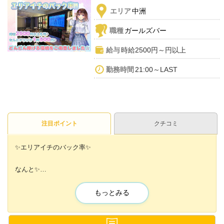
エリア
中洲
職種
ガールズバー
給与
時給2500円～円以上
勤務時間
21:00～LAST
注目ポイント
クチコミ
✨エリアイチのバック率✨
なんと✨
ドリンクバック1杯500円🍸
もっとみる
さらに✨
随時昇給もあって