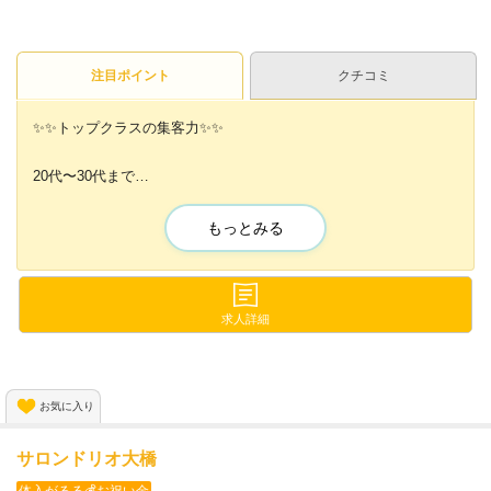
注目ポイント
クチコミ
✨✨トップクラスの集客力✨✨
20代〜30代まで
幅広い年代の方を積極的に採用中🎊
もっとみる
夜職デビューに自信がない方も
『MAKE』なら大丈夫です🙌💓
お客様は落ち着いた雰囲気で
求人詳細
お酒を楽しんで飲む方が多いのも特徴🍷
ナイトワーク特有のギラギラ感が苦手な人も
お気に入り
働きやすいキャバクラです😌✨
サロンドリオ大橋
体入がるる💰お祝い金