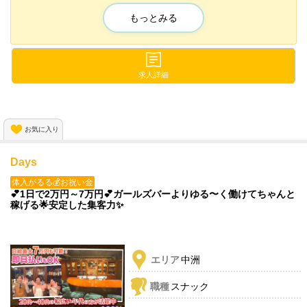
入店祝い金プレゼント中🎁
もっとみる
パーソナルジムを自社運営しているから✨
ジムが破格の値段で利用可能🌟
他にも送り制度や🚗💨
求人詳細
高額バックなど💸✨
うれしい特典が盛りだくさん😚💕
お気に入り
面接は女性スタッフが行いますので
安心してお越しくださいね😳
Days
体入がるる💰お祝い金
💕1日で2万円～7万円💕ガールズバーよりゆる〜く働けてちゃんと
稼げる🌟安定した集客力✨
エリア
中洲
職種
スナック