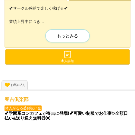
💕サークル感覚で楽しく稼げる💕
業績上昇中につき
新しいスタッフさん大募集💕✨
もっとみる
【積極採用中✨採用率高め✨】
コスプレが好きな方必見🔥🔥
楽しいイベントを毎月開催！
求人詳細
飲まない日は＜マイカー＞で通えるのも
嬉しいポイント✨✨
お気に入り
今だけ❗️特別に、、、
春吉倶楽部
入店お祝い金10万円プレゼント中🎉✨
体入がるる💰お祝い金
💕学園系コンカフェが春吉に登場❗️💕可愛い制服でお仕事✨全額日
払い&送り迎え無料😍💓