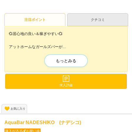
注目ポイント
クチコミ
💞居心地の良い＆稼ぎやすい💞
アットホームなガールズバーが
天神エリアに登場しました😆🙌
もっとみる
一人ひとりの個性を尊重し、
快適なナイトワークライフを
実現する当店で働きませんか？✨
求人詳細
💕体験入店受付中💕
少しでも興味を持っていただけたら
お気に入り
まずは体入にお越しください！
AquaBar NADESHIKO (ナデシコ)
体入がるる💰お祝い金