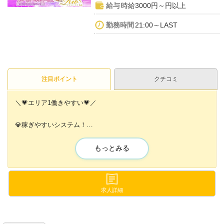
給与
時給3000円～円以上
勤務時間
21:00～LAST
注目ポイント
クチコミ
＼💗エリア1働きやすい💗／
💎稼ぎやすいシステム！
未経験でも高収入が目指せます💕
もっとみる
💎CAスタイルの可愛い制服！
どんな方でも無理なく働けます💕
💎営業外もしっかりサポート！
求人詳細
家電付きマンション寮や送りがあります💕
経験問わず大歓迎なので