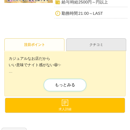
給与
時給2500円～円以上
勤務時間
21:00～LAST
注目ポイント
クチコミ
カジュアルなお店だから
いい意味でナイト感がない😆✨
カフェやバー感覚で働けるから
未経験の方でも始めやすいんです🐥💞
もっとみる
✨時給＋高額バック＋ボーナス✨
✨露出少なめのオリジナルシャツ✨
✨送りだけでなくお迎えもある✨
求人詳細
＜店長・幹部候補＞や＜ホールスタッフ＞
＜ドライバー＞も同時募集中です🙌💓