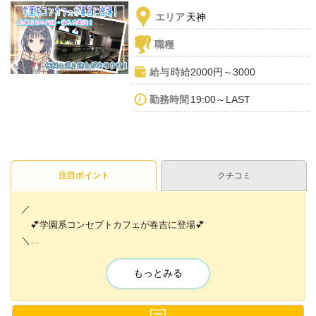
エリア
天神
職種
給与
時給2000円～3000
勤務時間
19:00～LAST
注目ポイント
クチコミ
／
💕学園系コンセプトカフェが春吉に登場💕
＼
学校をイメージした店内と
もっとみる
制服で働けるコンカフェです🌸💓