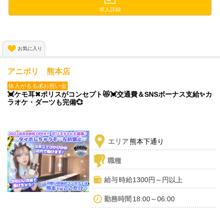
有名アパレル店や脱毛サロンも
求人詳細
格安で利用ができます😍💓
お気に入り
アニポリ 熊本店
体入がるる💰お祝い金
💓ケモ耳✖︎ポリスがコンセプト😻💓交通費＆SNSボーナス支給✨カ
ラオケ・ダーツも完備💞
エリア
熊本下通り
職種
給与
時給1300円～円以上
勤務時間
18:00～06:00