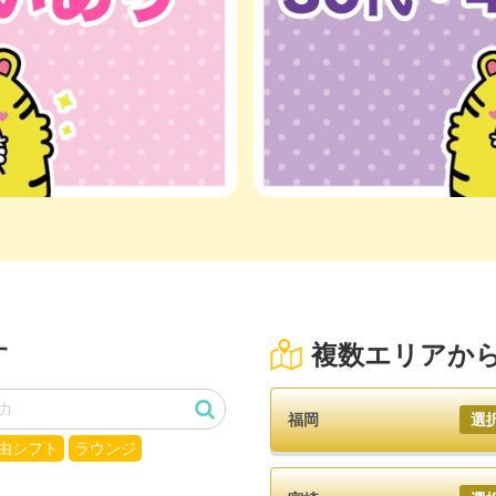
複数エリアか
す
福岡
選
由シフト
ラウンジ