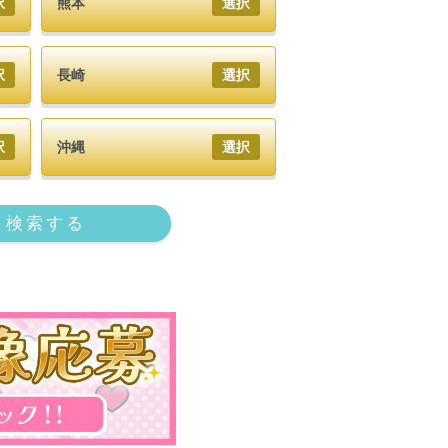
択
熊本
選択
択
長崎
選択
択
沖縄
選択
検索する