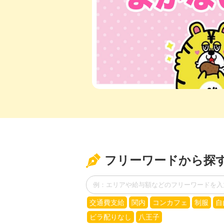
フリーワードから探
交通費支給
関内
コンカフェ
制服
自
ビラ配りなし
八王子