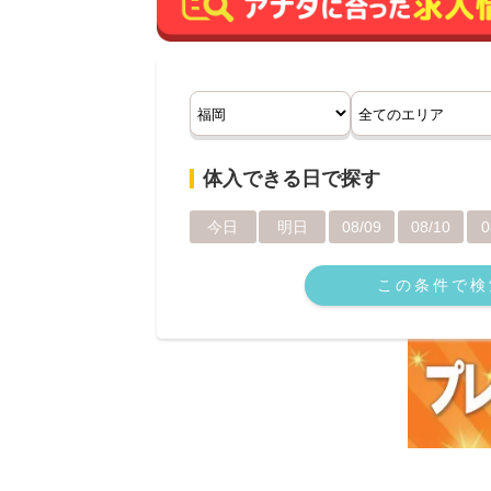
体入できる日で探す
今日
明日
08/09
08/10
0
この条件で検