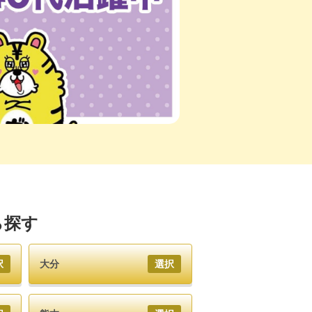
ら探す
択
大分
選択