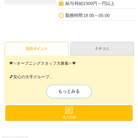
給与
時給2300円～円以上
勤務時間
18:00～05:00
注目ポイント
クチコミ
💗✨オープニングスタッフ大募集✨💗
💕安心の大手グループ
💕完全自由シフト制
💕稼げる体制
もっとみる
💕ゆるくて働きやすさバツグン
💕アットホームな環境
体験入店も受付中です✨✨
求人詳細
不安な子はお友達との一緒もOK💗
お気軽にお問い合わせください💗