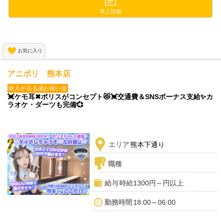
＞＞✨ちゅーもく案件デス✨＜＜
求人詳細
有名アパレル店や脱毛サロンと提携🤝
だから従業員割引や
格安で利用できちゃうんです😍💞
お気に入り
働きながら自分磨きできるなんて
アニポリ 熊本店
一石二鳥ですよ💓✨
体入がるる💰お祝い金
💓ケモ耳✖︎ポリスがコンセプト😻💓交通費＆SNSボーナス支給✨カ
ラオケ・ダーツも完備💞
エリア
熊本下通り
職種
給与
時給1300円～円以上
勤務時間
18:00～06:00