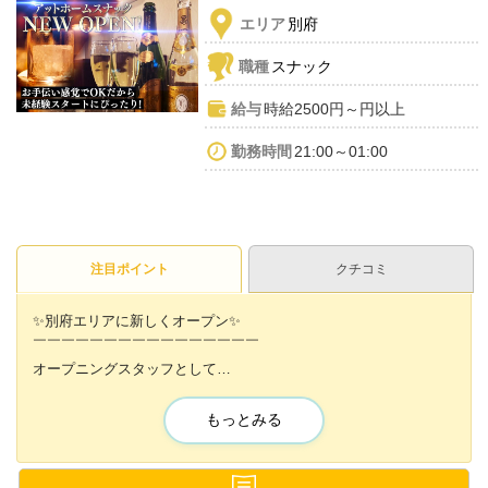
エリア
別府
職種
スナック
給与
時給2500円～円以上
勤務時間
21:00～01:00
注目ポイント
クチコミ
✨別府エリアに新しくオープン✨
￣￣￣￣￣￣￣￣￣￣￣￣￣￣￣￣
オープニングスタッフとして
始められるのは今だけ💫
もっとみる
／／
面倒な上下関係なし❌