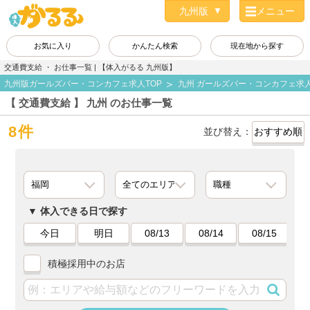
メニュー
お気に入り
かんたん検索
現在地から探す
交通費支給 ・ お仕事一覧 | 【体入がるる 九州版】
九州版ガールズバー・コンカフェ求人TOP
九州 ガールズバー・コンカフェ求
【 交通費支給 】 九州 のお仕事一覧
8件
並び替え：
体入できる日で探す
今日
明日
08/13
08/14
08/15
積極採用中のお店