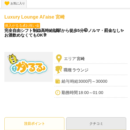
お気に入り
ぜひお待ちしております🙌💕
Luxury Lounge Al'aise 宮崎
体入がるる💰お祝い金
完全自由シフト制🐹高時給🙌駅から徒歩5分🤭ノルマ・罰金なし✨
お酒飲めなくてもOK🥂
エリア
宮崎
職種
ラウンジ
給与
時給3000円～30000
勤務時間
18:00～01:00
注目ポイント
クチコミ