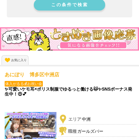
この条件で検索
お気に入り
あにぽり 博多区中洲店
体入がるる💰お祝い金
✨可愛いケモ耳×ポリス制服でゆるっと働ける🐱✨SNSボーナス発
生中！😍💕
エリア
中洲
職種
ガールズバー