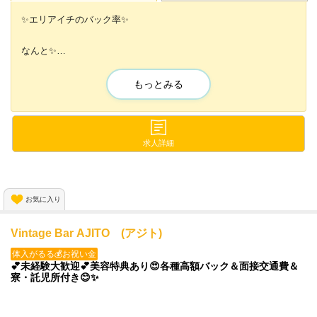
✨エリアイチのバック率✨
なんと✨
ドリンクバック1杯500円🍸
もっとみる
さらに✨
随時昇給もあって
想像以上に稼げる話題のガールズバー😍💕
求人詳細
完全自由シフト制なので
スキマ時間の出勤も大歓迎🐱💗
お気に入り
＼✨今だけ！採用率ほぼ100％✨／
Vintage Bar AJITO (アジト)
業績上昇中につき、
新規メンバー大募集中です💞
体入がるる💰お祝い金
💕未経験大歓迎💕美容特典あり😍各種高額バック＆面接交通費＆
寮・託児所付き😊✨