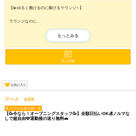
【💫ゆるく働けるのに稼げるラウンジ✨】
ラウンジなのに
採用率99.9%宣言中💕💕
もっとみる
当店の魅力は...
💎効率よく稼げちゃう
💎働きやすいポイントたくさん
💎友達と一緒に応募👌
求人詳細
→一緒のシフトに調整可能!!
💕面接＆体験入店はいつでも受付中💕
お気に入り
即日採用も可能です✨
アーク ARK
ご応募お待ちしております💖
体入がるる💰お祝い金
【🥳今なら！オープニングスタッフ🥳】全額日払いOK💰ノルマな
しで超自由🩷退勤後の送り無料🚗