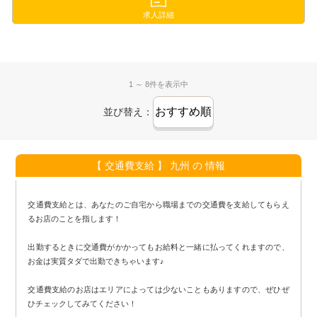
＆
みんな同期スタート⭕
求人詳細
＼＼
圧倒的に働きやすい環境を整えているので
未経験者さんもお気軽にどうぞ🥰
1 ～ 8件を表示中
詳しくは求人ページをチェック✅
並び替え：
【 交通費支給 】 九州 の 情報
交通費支給とは、あなたのご自宅から職場までの交通費を支給してもらえ
るお店のことを指します！
出勤するときに交通費がかかってもお給料と一緒に払ってくれますので、
お金は実質タダで出勤できちゃいます♪
交通費支給のお店はエリアによっては少ないこともありますので、ぜひぜ
ひチェックしてみてください！