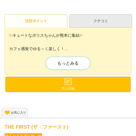
注目ポイント
クチコミ
✨キュートなポリスちゃんが熊本に集結✨
カフェ感覚でゆる～く楽しく！
あなたのペースで働けるコンカフェ😊💓
未経験者さんにもかなりおすすめ💕
もっとみる
可愛いケモ耳をつけて
警官風の制服に変身🌈✨
求人詳細
SNSを活用するだけで
ボーナスももらえちゃう😆💕
お気に入り
🔽まずはお店の詳細をチェック🔽
THE FIRST (ザ・ファースト)
体入がるる💰お祝い金