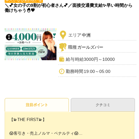
＼💕女の子の9割が初心者さん💕／面接交通費支給✨早い時間から
働けちゃう🐣💖
エリア
中洲
職種
ガールズバー
給与
時給3000円～10000
勤務時間
19:00～05:00
注目ポイント
クチコミ
【💫THE FIRST💫】
😱客引き・売上ノルマ・ペナルティ😱