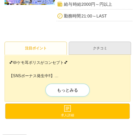
給与
時給2000円～円以上
勤務時間
21:00～LAST
注目ポイント
クチコミ
💕😻ケモ耳ポリスがコンセプト💕
【SNSボーナス発生中‼︎】
お店に出ていない時でも、
もっとみる
集客のついでに報酬を受け取れちゃいます✨
💓初心者ポリスさんも大歓迎💓
難しい任務は何もありませんので
求人詳細
お気軽にご応募ください🙌💞