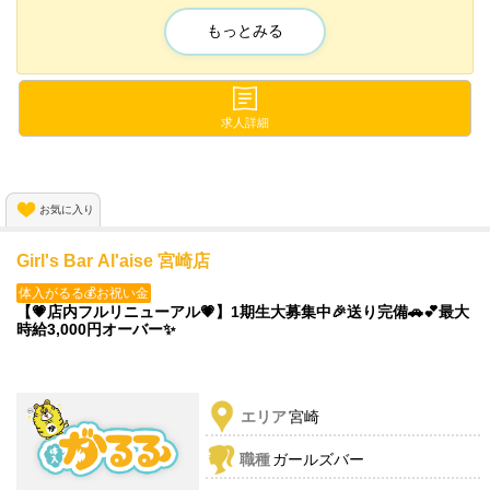
→これら一切なし💕💕
もっとみる
『楽しく』『働きやすく』『稼げる』
の3拍子揃った《完全新規店》です✨
体入時給は4,000円以上も可能💖
求人詳細
お試し期間でも
しっかり各種バックが付きますよ🐣✨
お気に入り
気軽にお問合せください🙌
Girl's Bar Al'aise 宮崎店
体入がるる💰お祝い金
【💗店内フルリニューアル💗】1期生大募集中🎉送り完備🚗💕最大
時給3,000円オーバー✨
エリア
宮崎
職種
ガールズバー