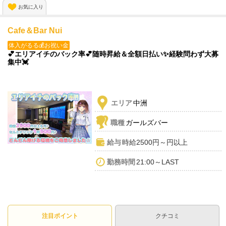
🌟体入に来ないとタイホしちゃうぞ🧡🌟
お気に入り
Cafe＆Bar Nui
体入がるる💰お祝い金
💕エリアイチのバック率💕随時昇給＆全額日払い✨経験問わず大募
集中💓
エリア
中洲
職種
ガールズバー
給与
時給2500円～円以上
勤務時間
21:00～LAST
注目ポイント
クチコミ