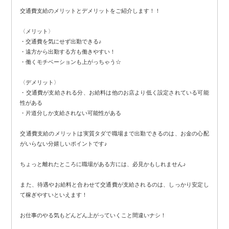
交通費支給のメリットとデメリットをご紹介します！！
〈メリット〉
・交通費を気にせず出勤できる♪
・遠方から出勤する方も働きやすい！
・働くモチベーションも上がっちゃう☆
〈デメリット〉
・交通費が支給される分、お給料は他のお店より低く設定されている可能
性がある
・片道分しか支給されない可能性がある
交通費支給のメリットは実質タダで職場まで出勤できるのは、お金の心配
がいらない分嬉しいポイントです♪
ちょっと離れたところに職場がある方には、必見かもしれません♪
また、待遇やお給料と合わせて交通費が支給されるのは、しっかり安定し
て稼ぎやすいといえます！
お仕事のやる気もどんどん上がっていくこと間違いナシ！