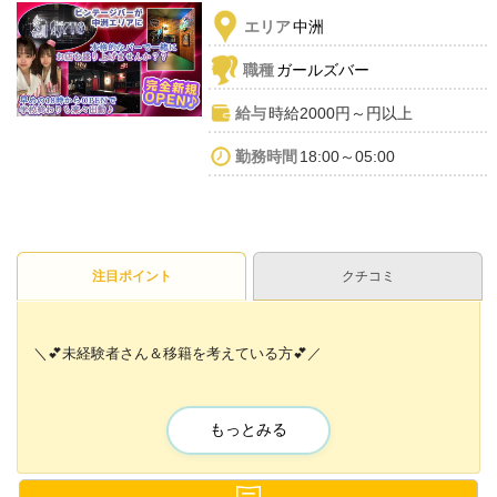
エリア
中洲
職種
ガールズバー
給与
時給2000円～円以上
勤務時間
18:00～05:00
注目ポイント
クチコミ
＼💕未経験者さん＆移籍を考えている方💕／
ナイトワーク未経験の方も
和やかな雰囲気なので
もっとみる
すぐに溶け込めちゃう💞